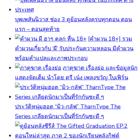
บุพเพสันนิวาส ช่อง 3 ดูย้อนหลังครบทุกตอน ตอน
แรก – ตอนสุดท้าย
[คําผวน 18+] รวม
คำผวนเกี่ยวกับ ‘ผี’ รับประกันความหลอน มีคำผวน
พร้อมคำแปลและภาพประกอบ
ภาตุฆาต เรื่องย่อ และข้อมูลนัก
แสดงจัดเต็ม นำโดย ตรี เน๋ง เพลงขวัญ ใบเฟิร์น
ประวัติหนุ่มฮอต “มิว-กลัฟ” TharnType The
Series เกลียดนักมาเป็นที่รักกันซะดี ๆ