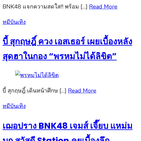
BNK48 แจกความสดใส!! พร้อม […]
Read More
Posted
หมีบันเทิง
on
บี้ สุกฤษฎิ์ ควง เอสเธอร์ เผยเบื้องหลัง
สุดฮาในกอง “พรหมไม่ได้ลิขิต”
บี้ สุกฤษฎิ์ เดินหน้าศึกษ […]
Read More
Posted
หมีบันเทิง
on
เฌอปราง BNK48 เจมส์ เจี๊ยบ แหม่ม
บุก สวัสดี Station คุยเบื้องลึก