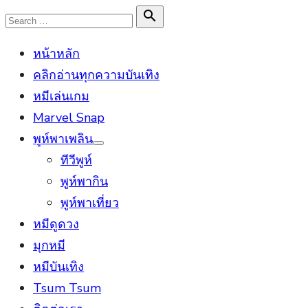
Skip
Search

Search
to
for:
หน้าหลัก
content
คลิกอ่านทุกความบันเทิง
หมีเล่นเกม
Marvel Snap
พูห์พาเพลิน
Show
ทีวีพูห์
sub
menu
พูห์พากิน
พูห์พาเที่ยว
หมีดูดวง
มุกหมี
หมีบันเทิง
Tsum Tsum