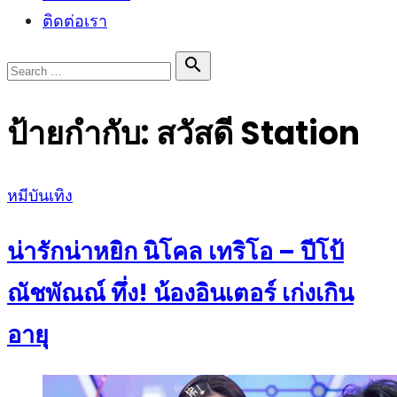
ติดต่อเรา
Search

Search
for:
ป้ายกำกับ:
สวัสดี Station
Posted
หมีบันเทิง
on
น่ารักน่าหยิก นิโคล เทริโอ – ปีโป้
ณัชพัณณ์ ทึ่ง! น้องอินเตอร์ เก่งเกิน
อายุ