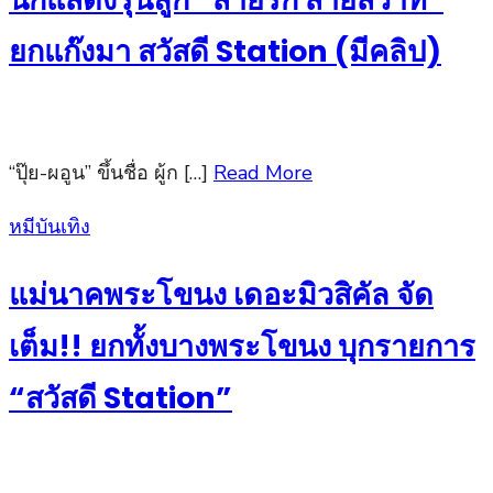
ยกแก๊งมา สวัสดี Station (มีคลิป)
“ปุ๊ย-ผอูน” ขึ้นชื่อ ผู้ก […]
Read More
Posted
หมีบันเทิง
on
แม่นาคพระโขนง เดอะมิวสิคัล จัด
เต็ม!! ยกทั้งบางพระโขนง บุกรายการ
“สวัสดี Station”