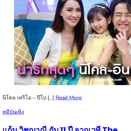
นิโคล เทริโอ – ปีโป […]
Read More
Posted
หมีบันเทิง
on
แก้ม วิชญาณี กับ 11 ปี จากเวที The