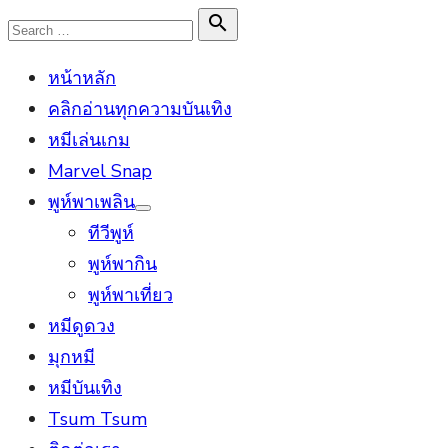
Skip
Search

Search
to
for:
หน้าหลัก
content
คลิกอ่านทุกความบันเทิง
หมีเล่นเกม
Marvel Snap
พูห์พาเพลิน
Show
ทีวีพูห์
sub
menu
พูห์พากิน
พูห์พาเที่ยว
หมีดูดวง
มุกหมี
หมีบันเทิง
Tsum Tsum