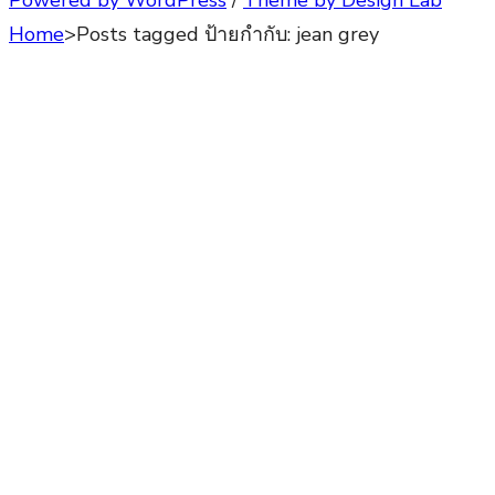
Powered by WordPress
/
Theme by Design Lab
Home
>
Posts tagged
ป้ายกำกับ:
jean grey