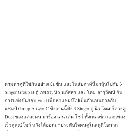
ตามหาคู่ที่ใช่กันอย่างเข้มข้น และในสัปดาห์นี้มาลุ้นไปกับ 3
Singer Group B ตู่-ภพธร, นิว-นภัสสร และ โดม-จารุวัฒน์ กับ
การแข่งขันรอบ Final เพื่อหาแชมป์ไปเป็นตัวแทนดวลกับ
แชมป์ Group A และ C ซึ่งงานนี้ทั้ง 3 Singer ตู่,นิว,โดม ก็ควงคู่
Duet ของแต่ละคน มาร้อง เล่น เต้น โชว์ ทั้งเพลงช้า และเพลง
เร็วคู่ละ2โชว์ หวังให้ออกมาประทับใจคนดูในสตูดิโอมาก