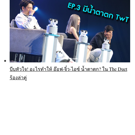
บีบหัวใจ! อะไรทำให้ อ๊อฟ-จิ๋ว-ไอซ์ น้ำตาตก? ใน The Duet
ร้องล่าคู่