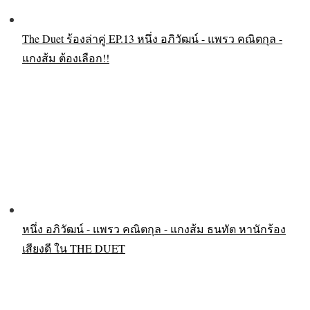
The Duet ร้องล่าคู่ EP.13 หนึ่ง อภิวัฒน์ - แพรว คณิตกุล -
แกงส้ม ต้องเลือก!!
หนึ่ง อภิวัฒน์ - แพรว คณิตกุล - แกงส้ม ธนทัต หานักร้อง
เสียงดี ใน THE DUET