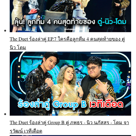
The Duet ร้องล่าคู่ EP.7 ใครคือลูกทีม 4 คนสุดท้ายของ ตู่
นิว โดม
The Duet ร้องล่าคู่ Group B ตู่ ภพธร - นิว นภัสสร - โดม จา
รุวัฒน์ เวทีเดือด