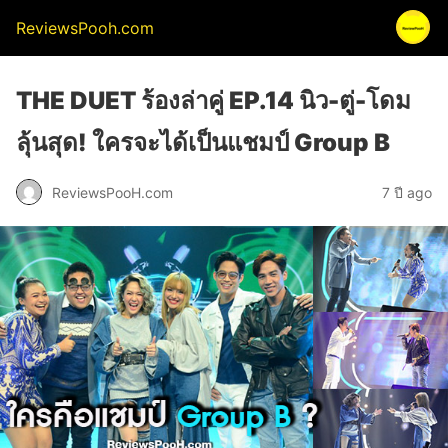
ReviewsPooh.com
THE DUET ร้องล่าคู่ EP.14 นิว-ตู่-โดม
ลุ้นสุด! ใครจะได้เป็นแชมป์ Group B
ReviewsPooH.com
7 ปี ago