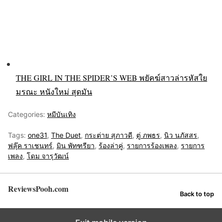
THE GIRL IN THE SPIDER’S WEB พยัคฆ์สาวล่ารหัสใย
มรณะ หนังใหม่ สุดมัน
Categories:
หมีบันเทิง
Tags:
one31
,
The Duet
,
กระต่าย สุภาวดี
,
ตู่ ภพธร
,
นิว นภัสสร
,
ฟลุ๊ค ราเชนทร์
,
มิน พัทฑรียา
,
ร้องล่าคู่
,
รายการร้องเพลง
,
รายการ
เพลง
,
โดม จารุวัฒน์
ReviewsPooh.com
Back to top