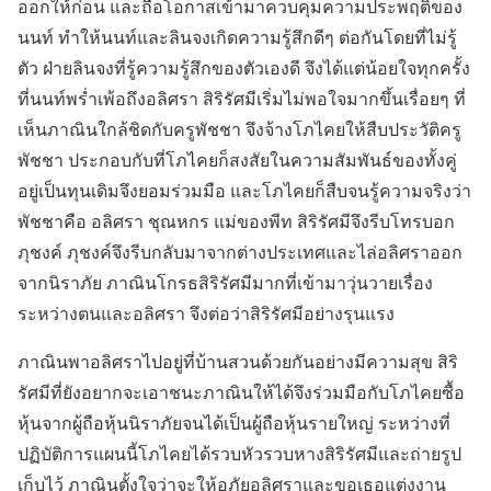
ออกให้ก่อน และถือโอกาสเข้ามาควบคุมความประพฤติของ
นนท์ ทำให้นนท์และลินจงเกิดความรู้สึกดีๆ ต่อกันโดยที่ไม่รู้
ตัว ฝ่ายลินจงที่รู้ความรู้สึกของตัวเองดี จึงได้แต่น้อยใจทุกครั้ง
ที่นนท์พร่ำเพ้อถึงอลิศรา สิริรัศมีเริ่มไม่พอใจมากขึ้นเรื่อยๆ ที่
เห็นภาณินใกล้ชิดกับครูพัชชา จึงจ้างโภไคยให้สืบประวัติครู
พัชชา ประกอบกับที่โภไคยก็สงสัยในความสัมพันธ์ของทั้งคู่
อยู่เป็นทุนเดิมจึงยอมร่วมมือ และโภไคยก็สืบจนรู้ความจริงว่า
พัชชาคือ อลิศรา ชุณหกร แม่ของพีท สิริรัศมีจึงรีบโทรบอก
ภุชงค์ ภุชงค์จึงรีบกลับมาจากต่างประเทศและไล่อลิศราออก
จากนิราภัย ภาณินโกรธสิริรัศมีมากที่เข้ามาวุ่นวายเรื่อง
ระหว่างตนและอลิศรา จึงต่อว่าสิริรัศมีอย่างรุนแรง
ภาณินพาอลิศราไปอยู่ที่บ้านสวนด้วยกันอย่างมีความสุข สิริ
รัศมีที่ยังอยากจะเอาชนะภาณินให้ได้จึงร่วมมือกับโภไคยซื้อ
หุ้นจากผู้ถือหุ้นนิราภัยจนได้เป็นผู้ถือหุ้นรายใหญ่ ระหว่างที่
ปฏิบัติการแผนนี้โภไคยได้รวบหัวรวบหางสิริรัศมีและถ่ายรูป
เก็บไว้ ภาณินตั้งใจว่าจะให้อภัยอลิศราและขอเธอแต่งงาน