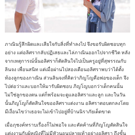
ภาณินรู้สึกผิดและเสียใจกับสิ่งที่ทำลงไป จึงขอรับผิดชอบทุก
อย่าง แต่อลิศรากลับปฏิเสธและไล่ภาณินออกไปจากชีวิต หลัง
จากเหตุการณ์นั้นอลิศราก็ตัดสินใจไปเป็นครูอยู่ที่สุพรรณกับ
ลินจง เพื่อนสนิท แต่เมื่อผ่านไปสองเดือนอลิศราพบว่าได้ตั้ง
ท้องลูกของภาณิน ส่วนลินจงที่คิดว่าภิญโญคือพ่อของเด็ก จึง
ไปต่อว่าและบอกให้มารับผิดชอบ ภิญโญบอกว่าเด็กคนนั้น
ไม่ใช่ลูกของตน แต่ก็พร้อมจะดูแลอลิศราและลูก และในวัน
นั้นภิญโญก็ตัดสินใจขออลิศราแต่งงาน อลิศราตอบตกลงโดย
มีเงื่อนไขว่าเธอจะไม่เข้าไปอยู่ที่บ้านนิราภัยเด็ดขาด
เมื่อภุชงค์ทราบเรื่องก็ไม่พอใจ และคัดค้านที่ภิญโญตัดสินใจ
แต่งงานกับผู้หญิงที่ไม่มีหัวนอนปลายเท้าอย่างอลิศรา ถึงขั้น