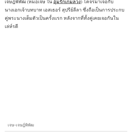
เจษฎ์พิพัฒ (หมอเจษ ใน
อุ้มรักเกมลวง
) โคจรมาเจอกับ
นางเอกเจ้าบทบาท เอสเธอร์ สุปรีย์ลีลา ซึ่งถือเป็นการประกบ
คู่พระนางเต็มตัวเป็นครั้งแรก หลังจากที่ทั้งคู่เคยเจอกันใน
เล่ห์รตี
เจษ-เจษฎ์พิพัฒ