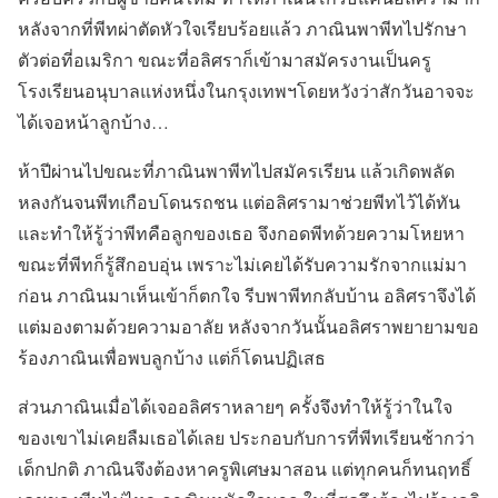
หลังจากที่พีทผ่าตัดหัวใจเรียบร้อยแล้ว ภาณินพาพีทไปรักษา
ตัวต่อที่อเมริกา ขณะที่อลิศราก็เข้ามาสมัครงานเป็นครู
โรงเรียนอนุบาลแห่งหนึ่งในกรุงเทพฯโดยหวังว่าสักวันอาจจะ
ได้เจอหน้าลูกบ้าง…
ห้าปีผ่านไปขณะที่ภาณินพาพีทไปสมัครเรียน แล้วเกิดพลัด
หลงกันจนพีทเกือบโดนรถชน แต่อลิศรามาช่วยพีทไว้ได้ทัน
และทำให้รู้ว่าพีทคือลูกของเธอ จึงกอดพีทด้วยความโหยหา
ขณะที่พีทก็รู้สึกอบอุ่น เพราะไม่เคยได้รับความรักจากแม่มา
ก่อน ภาณินมาเห็นเข้าก็ตกใจ รีบพาพีทกลับบ้าน อลิศราจึงได้
แต่มองตามด้วยความอาลัย หลังจากวันนั้นอลิศราพยายามขอ
ร้องภาณินเพื่อพบลูกบ้าง แต่ก็โดนปฏิเสธ
ส่วนภาณินเมื่อได้เจออลิศราหลายๆ ครั้งจึงทำให้รู้ว่าในใจ
ของเขาไม่เคยลืมเธอได้เลย ประกอบกับการที่พีทเรียนช้ากว่า
เด็กปกติ ภาณินจึงต้องหาครูพิเศษมาสอน แต่ทุกคนก็ทนฤทธิ์