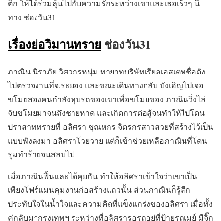
ติก ให้ได้ร่วมลุ้นไปกับความรักระหว่างเขาและเธอเร็วๆ นี้
ทาง ช่องวัน31
เรื่องย่อวิมานทราย
ช่องวัน31
ภาณิน นิราภัย วิศวกรหนุ่ม ทายาทบริษัทเรียลเอสเตทชื่อดัง
ไปตรวจงานที่จ.ระยอง และขณะเดินทางกลับ บังเอิญไปเจอ
ขโมยสองคนกำลังทุบรถของเขาเพื่อขโมยของ ภาณินวิ่งไล่
จับขโมยมาจนถึงชายหาด และเกิดการต่อสู้จนทำให้ไปโดน
ปราสาททรายที่ อลิศรา ชุณหกร จิตรกรสาวสวยที่สร้างไว้เป็น
แบบพังลงมา อลิศราโวยวาย แต่ก็เข้าช่วยเหลือภาณินที่โดน
รุมทำร้ายจนสลบไป
เมื่อภาณินฟื้นและได้คุยกัน ทำให้อลิศราเข้าใจว่าเขาเป็น
เพียงโฟร์แมนคุมงานก่อสร้างแถวนั้น ส่วนภาณินก็รู้สึก
ประทับใจในน้ำใจและความคิดที่แข็งแกร่งของอลิศรา เมื่อทั้ง
คู่กลับมากรุงเทพฯ ระหว่างที่อลิศรารอรถอยู่ที่ป้ายรถเมย์ มีจิ๊ก