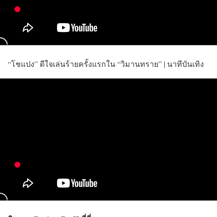
“โชแปง” ดีใจเล่นร้ายครั้งแรกใน “วิมานทราย” | นาทีบันเทิง