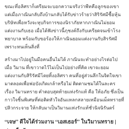
ขณะที่อลิศราก็เตรียมจะบอกความจริงว่าพีทคือลูกของเขา
แต่เมื่อภาณินกลับถึงบ้านกลับได้รับข่าวร้ายว่าสิริรัศมีซื้อหุ้น
บริษัทเพื่อหวังจะหุบกิจการของนิราภัยหากภาณินไม่ยอม
แต่งงานกับเธอ เมื่อได้ฟังข่าวนี้ภุชงค์ถึงกับเครียดจนเข้าโรง
พยาบาล พร้อมกับขอร้องให้ภาณินยอมแต่งงานกับสิรรัศมี
เพราะทนเห็นสิ่งที่
สร้างมาไปอยู่ในมือคนอื่นไม่ได้ ภาณินจะทำอย่างไรต่อไป
เมื่อ วิมาน ที่เขาวาดไว้ไม่เป็นไปอย่างที่คิด เขาจะยอม
แต่งงานกับสิริรัศมีโดยทิ้งอลิศรา คนที่อยู่ส่วนลึกในจิตใจเขา
มาตลอดเพื่อพ่อบังเกิดเกล้าหรือไม่ ติดตามชมได้ในละคร
เรื่อง วิมานทราย คำตอบสุดท้ายแห่งรักแท้ คือ ให้อภัย ซึ่งเป็น
กาวใจชิ้นพิเศษที่ต่อติดหัวใจอันแหลกสลายเหมือนเม็ดทรายที่
ปลิวกระจาย ให้กลับมาเป็นวิมานแห่งรักแท้ชั่วนิจนิรันดร์
“เจษ” ดีใจได้ร่วมงาน “เอสเธอร์” ในวิมานทราย |