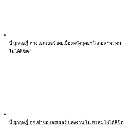
บี้ สุกฤษฎิ์ ควง เอสเธอร์ เผยเบื้องหลังสุดฮาในกอง “พรหม
ไม่ได้ลิขิต”
บี้ สุกฤษฎิ์ คุกเข่าขอ เอสเธอร์ แต่งงาน ใน พรหมไม่ได้ลิขิต