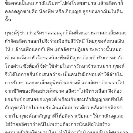
ช็อคจนเป็นลม ภาณินรีบพาไปส่งโรงพยาบาล แล้วอลิศราก็
คลอดลูกชายคือ น้องพีท หรือ ภิญเญศ ลูกของภาณินในคืน
นั้น
ภุชงค์รู้ข่าวว่าอริศราคลอดลูกก็คิดที่จะเอาหลานมาเลี้ยงและ
กำจัดอลิศราออกไปจึงร่วมมือกับสิริรัศมี โดยภุชงค์เสนอเงิน
ให้ 1 ล้านเพื่อแลกกับพีท แต่อลิศราปฏิเสธ ระหว่างนั้นหมอ
เข้ามาแจ้งว่าหัวใจของน้องพีทมีปัญหาต้องเข้ารับการผ่าตัด
โดยด่วน ซึ่งต้องใช้ค่าใช้จ่ายในการรักษาจำนวนมาก ภุชงค์
จึงได้โอกาสยื่นข้อเสนอว่าจะเป็นคนรับผิดชอบค่าใช้จ่ายใน
การรักษา และจะเลี้ยงดูพีทเป็นอย่างดี แต่อลิศราต้องออกไป
จากชีวิตของพีทอย่างเด็ดขาด อลิศราไม่มีทางเลือก จึงต้อง
ยอมรับข้อเสนอของภุชงค์ พร้อมกับยอมทำสัญญายกพีทให้
กับภุชงค์โดยไม่ยอมรับเงินแม้แต่บาทเดียว หลังจากอลิศรา
จากไป ภุชงค์เอาสัญญาที่ให้อลิศราเขียนมาให้ภาณินดูและ
ใส่ร้ายอลิศราว่าหนีไปเพราะต้องการเงินเพื่อไปสร้าง
ครอบครัวกับผู้ชายคนใหม่ ทำให้ภาณินโกรธแค้นอลิศรามาก