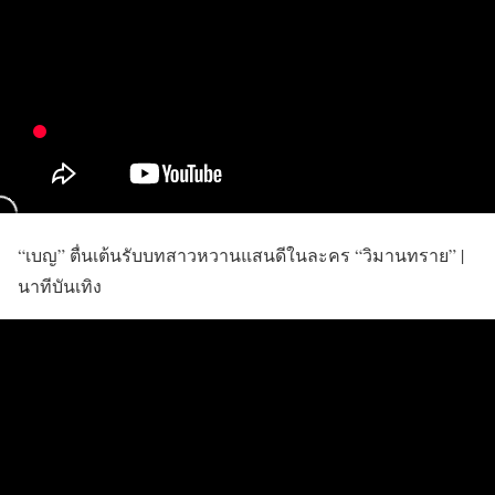
“เบญ” ตื่นเต้นรับบทสาวหวานแสนดีในละคร “วิมานทราย” |
นาทีบันเทิง