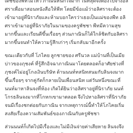
เดชของพีทไม่ไหว ภาณินหนักใจมาก ในที่สุดจึงต้องไปจ้างอลิ
ศราเพื่อมาสอนหนังสือให้พีท โดยมีข้อแม้ว่าอลิศราจะต้อง
เข้ามาอยู่ที่นิราภัยและห้ามบอกใครว่าเธอเป็นแม่ของพีท อลิ
ศราเข้ามาอยู่ที่นิราภัยในนามของครูพัชชา พีทมีความสุข
มากขึ้นและเรียนดีขึ้นเรื่อยๆ ส่วนภาณินก็ได้ใกล้ชิดกับอลิศรา
มากขึ้นจนทำให้ความรู้สึกเก่าๆ เริ่มกลับมาอีกครั้ง
ขณะเดียวกับที่ โภไคย ลูกชายของ ศรีนวล แม่บ้านที่เป็นเมีย
บ่าวของภุชงค์ ที่รู้สึกอิจฉาภาณินมาโดยตลอดก็อาศัยช่วงที่
ภุชงค์ไม่อยู่โกงเงินบริษัท ด้านนนท์ทสนิทสนมกับลินจงมาก
ขึ้นเรื่อยๆ จากคู่กัดก็กลายเป็นเพื่อนสนิท แต่วันหนึ่งขณะที่
นนท์มาหาลินจงที่ห้อง เกิดได้ยินว่าอลิศราอยู่ที่นิราภัย นนท์
โกรธลินจงมากที่โกหกเขามาตลอด จึงไปหาอลิศราที่นิราภัย
จนมีเรื่องชกต่อยกับภาณิน จากเหตุการณ์นี้ทำให้โภไคยเริ่ม
สงสัยเรื่องความสัมพันธ์ของภาณินกับครูพัชชา
ส่วนนนท์ก็เกิดไปมีเรื่องและไม่มีเงินจ่ายค่าเสียหาย ลินจงจึง