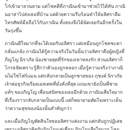
โก๋เข้ามาลวนลาม แต่โชคดีที่ภาณินเข้ามาช่วยไว้ได้ทัน ภาณิ
นอาสาไปส่งเธอที่บ้าน แต่ด้วยความรีบร้อนทำให้อลิศราลืม
โทรศัพท์มือถือไว้กับภาณิน ทั้งสองจึงได้นัดเจอกันอีกครั้งใน
วันรุ่งขึ้น
ภาณินดีใจมากที่จะได้เจอกับอลิศรา แต่เหมือนถูกโชคชะตา
กลั่นแกล้ง ภาณินได้รู้ความจริงในวันนั้นว่าอลิศราคือผู้หญิงที่
ภิญโญ นิราภัย น้องชายสุดที่รักของเขาหลงรัก ส่วนอลิศราก็
โกรธจัดเพราะรู้สึกว่าตัวเองถูกหลอก เมื่อรู้ความจริงว่าภาณิ
นไม่ใช่โฟร์แมน แต่กลับกลายเป็นลูกชายของ ภุชงค์ นิราภัย
เจ้าพ่อธุรกิจเรียลเอสเตทที่มั่งคั่งที่สุด แถมเขายังเป็นพี่ชาย
แท้ๆ ของภิญโญ เพื่อนสนิทของเธออีกด้วย ภาณินเสียใจมาก
ที่เรื่องราวกลับกลายเป็นแบบนี้ แต่ก็พยายามตัดใจเพราะเห็น
ว่าความสุขของน้องนั้นสำคัญกว่า
และเมื่อภิญโญตัดสินใจขออลิศราแต่งงาน แต่กลับถูกปฏิเสธ
เพราะอลิศราคิดกับภิญโญแค่เพื่อน ภิญโญเสียใจมาก โหม