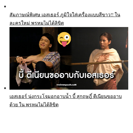
สัมภาษณ์พิเศษ เอสเธอร์ ภูมิใจใส่เครื่องแบบสีขาว!! ใน
ละครใหม่ พรหมไม่ได้ลิขิต
เอสเธอร์ นุ่งกระโจมอกอาบน้ำ บี้ สุกฤษฎิ์ ตีเนียนขออาบ
ด้วย ใน พรหมไม่ได้ลิขิต