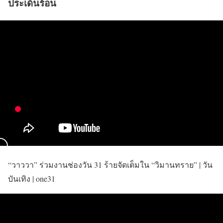
ประเด็นร้อน
“วาววา” ร่วมงานช่องวัน 31 ร้ายจัดเต็มใน “วิมานทราย” | วัน
บันเทิง | one31