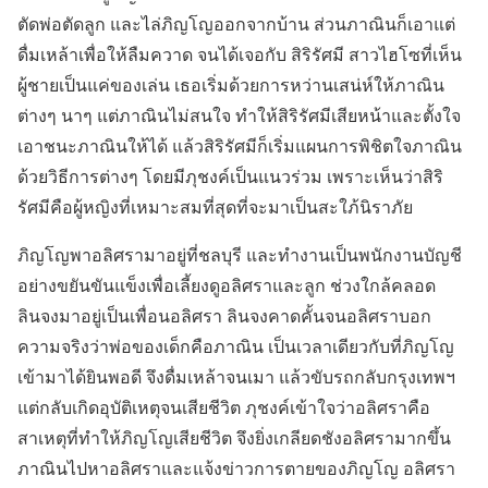
ตัดพ่อตัดลูก และไล่ภิญโญออกจากบ้าน ส่วนภาณินก็เอาแต่
ดื่มเหล้าเพื่อให้ลืมควาด จนได้เจอกับ สิริรัศมี สาวไฮโซที่เห็น
ผู้ชายเป็นแค่ของเล่น เธอเริ่มด้วยการหว่านเสน่ห์ให้ภาณิน
ต่างๆ นาๆ แต่ภาณินไม่สนใจ ทำให้สิริรัศมีเสียหน้าและตั้งใจ
เอาชนะภาณินให้ได้ แล้วสิริรัศมีก็เริ่มแผนการพิชิตใจภาณิน
ด้วยวิธีการต่างๆ โดยมีภุชงค์เป็นแนวร่วม เพราะเห็นว่าสิริ
รัศมีคือผู้หญิงที่เหมาะสมที่สุดที่จะมาเป็นสะใภ้นิราภัย
ภิญโญพาอลิศรามาอยู่ที่ชลบุรี และทำงานเป็นพนักงานบัญชี
อย่างขยันขันแข็งเพื่อเลี้ยงดูอลิศราและลูก ช่วงใกล้คลอด
ลินจงมาอยู่เป็นเพื่อนอลิศรา ลินจงคาดคั้นจนอลิศราบอก
ความจริงว่าพ่อของเด็กคือภาณิน เป็นเวลาเดียวกับที่ภิญโญ
เข้ามาได้ยินพอดี จึงดื่มเหล้าจนเมา แล้วขับรถกลับกรุงเทพฯ
แต่กลับเกิดอุบัติเหตุจนเสียชีวิต ภุชงค์เข้าใจว่าอลิศราคือ
สาเหตุที่ทำให้ภิญโญเสียชีวิต จึงยิ่งเกลียดชังอลิศรามากขึ้น
ภาณินไปหาอลิศราและแจ้งข่าวการตายของภิญโญ อลิศรา