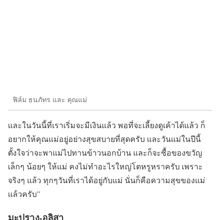
ฟิล์ม ธนภัทร และ คุณแม่
และในวันนี้ที่เราเริ่มจะมีเงินแล้ว พอที่จะเลี้ยงดูเค้าได้แล้ว ก็
อยากให้คุณแม่อยู่อย่างสุขสบายที่สุดครับ และวันแม่ในปีนี้
ตั้งใจว่าจะพาแม่ไปทานข้าวนอกบ้าน และก็จะซื้อของขวัญ
เล็กๆ น้อยๆ ให้แม่ คงไม่ทำอะไรใหญ่โตหรูหราครับ เพราะ
จริงๆ แล้ว ทุกๆวันที่เราได้อยู่กับแม่ นั่นก็คือความสุขของแม่
แล้วครับ”
มะปราง-อลิสา