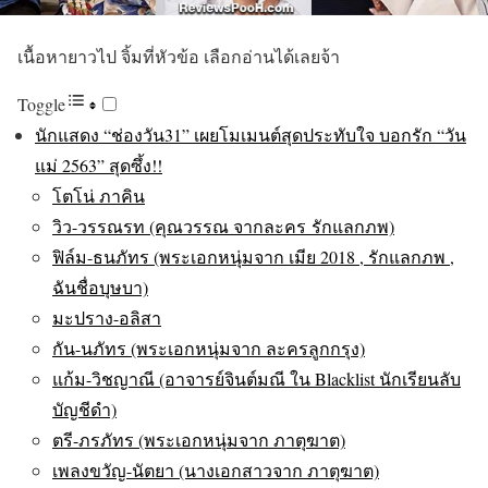
เนื้อหายาวไป จิ้มที่หัวข้อ เลือกอ่านได้เลยจ้า
Toggle
นักแสดง “ช่องวัน31” เผยโมเมนต์สุดประทับใจ บอกรัก “วัน
แม่ 2563” สุดซึ้ง!!
โตโน่ ภาคิน
วิว-วรรณรท (คุณวรรณ จากละคร รักแลกภพ)
ฟิล์ม-ธนภัทร (พระเอกหนุ่มจาก เมีย 2018 , รักแลกภพ ,
ฉันชื่อบุษบา)
มะปราง-อลิสา
กัน-นภัทร (พระเอกหนุ่มจาก ละครลูกกรุง)
แก้ม-วิชญาณี (อาจารย์จินต์มณี ใน Blacklist นักเรียนลับ
บัญชีดำ)
ตรี-ภรภัทร (พระเอกหนุ่มจาก ภาตุฆาต)
เพลงขวัญ-นัตยา (นางเอกสาวจาก ภาตุฆาต)