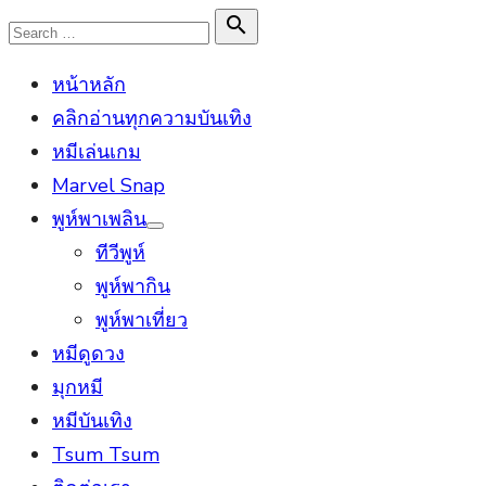
Skip
Search

Search
to
for:
หน้าหลัก
content
คลิกอ่านทุกความบันเทิง
หมีเล่นเกม
Marvel Snap
พูห์พาเพลิน
Show
ทีวีพูห์
sub
menu
พูห์พากิน
พูห์พาเที่ยว
หมีดูดวง
มุกหมี
หมีบันเทิง
Tsum Tsum