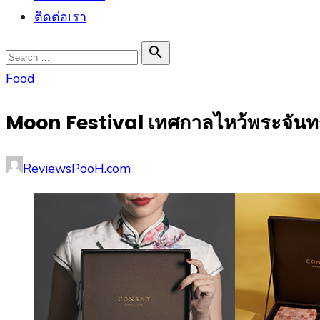
ติดต่อเรา
Search

Search
for:
Food
Moon Festival เทศกาลไหว้พระจันทร
Posted
Author
ReviewsPooH.com
on