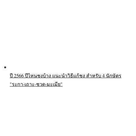
ปี 2566 ปีไหนชงบ้าง แนะนำวิธีแก้ชง สำหรับ 4 นักษัตร
"ระกา-เถาะ-ชวด-มะเมีย"