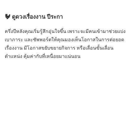
🐓 ดูดวงเรื่องงาน ปีระกา
ครึ่งปีหลังคุณเริ่มรู้สึกอุ่นใจขึ้น เพราะจะมีคนเข้ามาช่วยเเบ่ง
เบาภาระ เเละซัพพอร์ตให้คุณมองเห็นโอกาสในการต่อยอด
เรื่องงาน มีโอกาสขยับขยายกิจการ หรือเลื่อนขั้นเลื่อน
ตำเเหน่ง คุ้มค่ากับที่เหนื่อยมาเเน่นอน